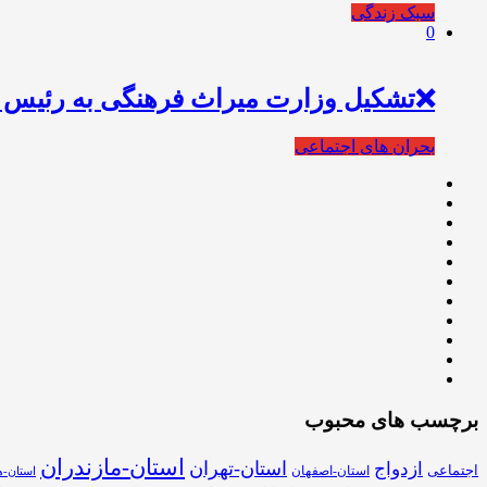
سبک زندگی
0
❌تشکیل وزارت میراث فرهنگی به رئیس ج
بحران های اجتماعی
برچسب های محبوب
استان-مازندران
استان-تهران
ازدواج
اجتماعی
استان-اصفهان
استان-ه