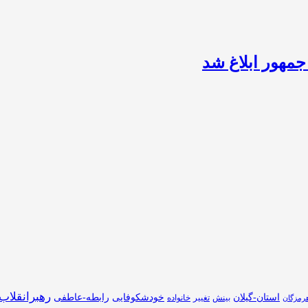
مهور ابلاغ شد
رهبرانقلاب
استان-گیلان
خودشکوفایی
رابطه-عاطفی
بینش
تغییر
خانواده
رمزگان