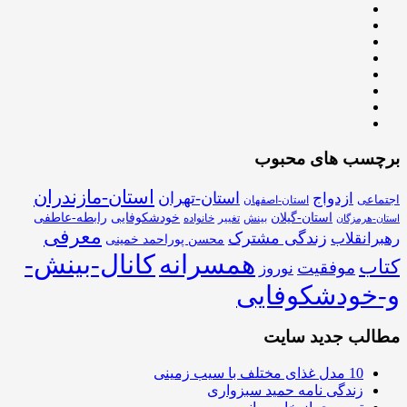
برچسب های محبوب
استان-مازندران
استان-تهران
ازدواج
اجتماعی
استان-اصفهان
استان-گیلان
خودشکوفایی
رابطه-عاطفی
بینش
تغییر
خانواده
استان-هرمزگان
معرفی
زندگی مشترک
رهبرانقلاب
محسن پوراحمد خمینی
همسرانه
کانال-بینش-
کتاب
موفقیت
نوروز
و-خودشکوفایی
مطالب جدید سایت
10 مدل غذای مختلف با سیب زمینی
زندگی نامه حمید سبزواری