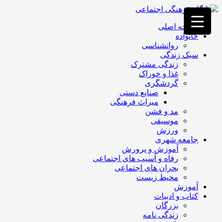
فصد
خون
صفحه اصلی
غرب
خانواده
تهران
روانشناسی
خشکشویی
سبک زندگی
تصفیه
زندگی مشترک
آب
غذا و خوراک
جرثقیل
گردشگری
برقی
a>
صنایع دستی
طراحی
میراث فرهنگی
سایت
مد و فشن
vip
موسیقی
امداد
ورزش
باتری
جامعه شهری
تهران
آموزش و پرورش
رفاه و آسیب های اجتماعی
بحران های اجتماعی
محیط زیست
آموزش
کتاب و ادبیات
بزرگان
زندگی نامه