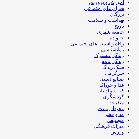
آموزش و پرورش
بحران های اجتماعی
بزرگان
بهداشت و سلامت
تاریخ
جامعه شهری
خانواده
رفاه و آسیب های اجتماعی
روانشناسی
زندگی مشترک
زندگی نامه
سبک زندگی
سرگرمی
صنایع دستی
غذا و خوراک
کتاب و ادبیات
گردشگری
متفرقه
محیط زیست
مد و فشن
موسیقی
میراث فرهنگی
ورزش