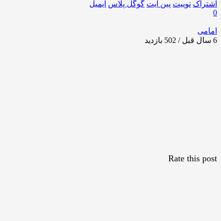
اشتراک
توییت
پین ایت
گوگل‌ پلاس
ایمیل
0
امامی
6 سال قبل / 502
بازدید
Rate this post