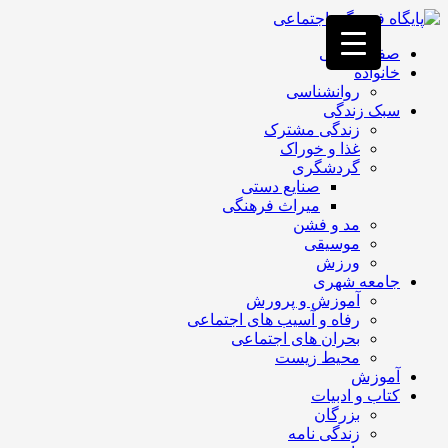
فصد
خون
صفحه اصلی
غرب
خانواده
تهران
روانشناسی
خشکشویی
سبک زندگی
تصفیه
زندگی مشترک
آب
غذا و خوراک
جرثقیل
گردشگری
برقی
a>
صنایع دستی
طراحی
میراث فرهنگی
سایت
مد و فشن
vip
موسیقی
امداد
ورزش
باتری
جامعه شهری
تهران
آموزش و پرورش
رفاه و آسیب های اجتماعی
بحران های اجتماعی
محیط زیست
آموزش
کتاب و ادبیات
بزرگان
زندگی نامه