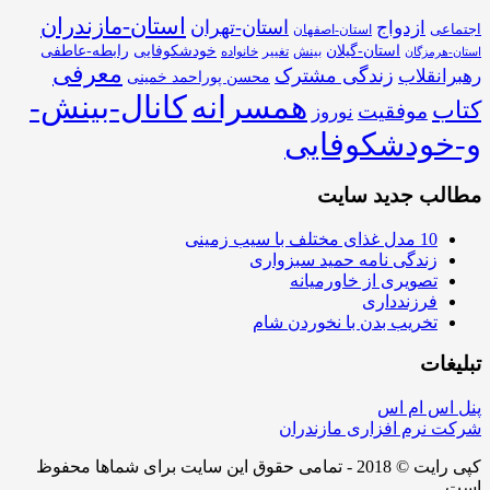
استان-مازندران
استان-تهران
ازدواج
اجتماعی
استان-اصفهان
استان-گیلان
خودشکوفایی
رابطه-عاطفی
بینش
تغییر
خانواده
استان-هرمزگان
معرفی
زندگی مشترک
رهبرانقلاب
محسن پوراحمد خمینی
همسرانه
کانال-بینش-
کتاب
موفقیت
نوروز
و-خودشکوفایی
مطالب جدید سایت
10 مدل غذای مختلف با سیب زمینی
زندگی نامه حمید سبزواری
تصویری از خاورمیانه
فرزندداری
تخریب بدن با نخوردن شام
تبلیغات
پنل اس ام اس
شرکت نرم افزاری مازندران
کپی رایت © 2018 - تمامی حقوق این سایت برای شماها محفوظ
است