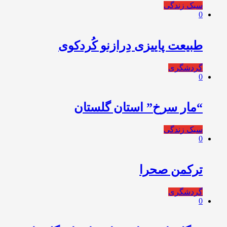
سبک زندگی
0
طبیعت پاییزی دِرازنو کُردکوی
گردشگری
0
“مار سرخ” استان گلستان
سبک زندگی
0
ترکمن صحرا
گردشگری
0