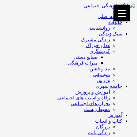
فصد
خون
صفحه اصلی
غرب
خانواده
تهران
روانشناسی
خشکشویی
سبک زندگی
تصفیه
زندگی مشترک
آب
غذا و خوراک
جرثقیل
گردشگری
برقی
a>
صنایع دستی
طراحی
میراث فرهنگی
سایت
مد و فشن
vip
موسیقی
امداد
ورزش
باتری
جامعه شهری
تهران
آموزش و پرورش
رفاه و آسیب های اجتماعی
بحران های اجتماعی
محیط زیست
آموزش
کتاب و ادبیات
بزرگان
زندگی نامه