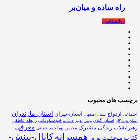
راه ساده و میان‌بر
روانشناسی
برچسب های محبوب
استان-مازندران
استان-تهران
ازدواج
اجتماعی
استان-اصفهان
استان-گیلان
خودشکوفایی
رابطه-عاطفی
بینش
تغییر
خانواده
استان-هرمزگان
معرفی
زندگی مشترک
رهبرانقلاب
محسن پوراحمد خمینی
همسرانه
کانال-بینش-
کتاب
موفقیت
نوروز