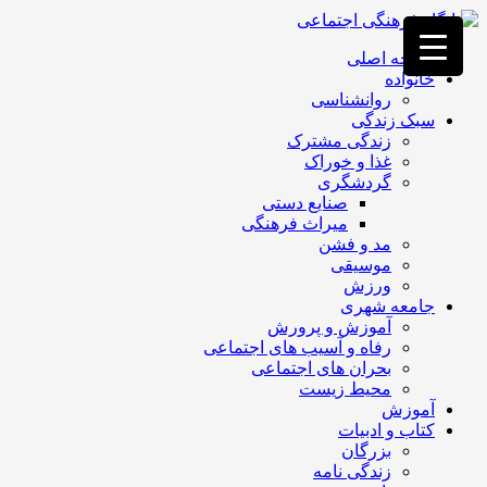
فصد
خون
صفحه اصلی
غرب
خانواده
تهران
روانشناسی
خشکشویی
سبک زندگی
تصفیه
زندگی مشترک
آب
غذا و خوراک
جرثقیل
گردشگری
برقی
a>
صنایع دستی
طراحی
میراث فرهنگی
سایت
مد و فشن
vip
موسیقی
امداد
ورزش
باتری
جامعه شهری
تهران
آموزش و پرورش
رفاه و آسیب های اجتماعی
بحران های اجتماعی
محیط زیست
آموزش
کتاب و ادبیات
بزرگان
زندگی نامه