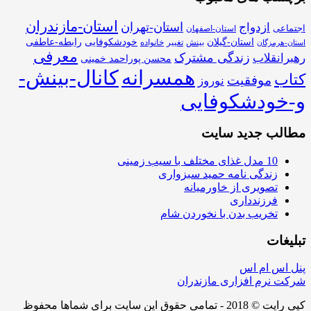
استان-مازندران
استان-تهران
ازدواج
اجتماعی
استان-اصفهان
استان-گیلان
خودشکوفایی
رابطه-عاطفی
بینش
تغییر
خانواده
استان-هرمزگان
معرفی
زندگی مشترک
رهبرانقلاب
محسن پوراحمد خمینی
همسرانه
کانال-بینش-
کتاب
موفقیت
نوروز
و-خودشکوفایی
مطالب جدید سایت
10 مدل غذای مختلف با سیب زمینی
زندگی نامه حمید سبزواری
تصویری از خاورمیانه
فرزندداری
تخریب بدن با نخوردن شام
تبلیغات
پنل اس ام اس
شرکت نرم افزاری مازندران
کپی رایت © 2018 - تمامی حقوق این سایت برای شماها محفوظ