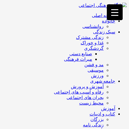
فصد
خون
صفحه اصلی
غرب
خانواده
تهران
روانشناسی
خشکشویی
سبک زندگی
تصفیه
زندگی مشترک
آب
غذا و خوراک
جرثقیل
گردشگری
برقی
a>
صنایع دستی
طراحی
میراث فرهنگی
سایت
مد و فشن
vip
موسیقی
امداد
ورزش
باتری
جامعه شهری
تهران
آموزش و پرورش
رفاه و آسیب های اجتماعی
بحران های اجتماعی
محیط زیست
آموزش
کتاب و ادبیات
بزرگان
زندگی نامه