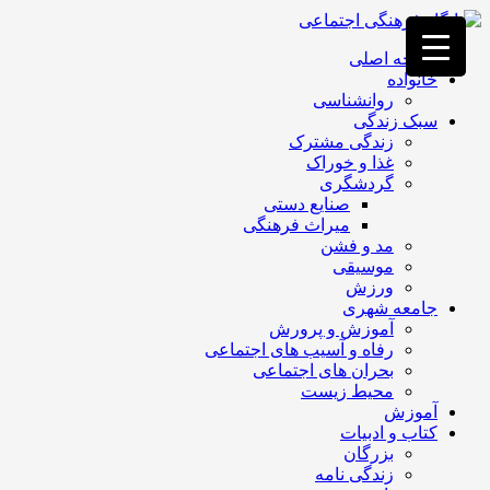
فصد
خون
صفحه اصلی
غرب
خانواده
تهران
روانشناسی
خشکشویی
سبک زندگی
تصفیه
زندگی مشترک
آب
غذا و خوراک
جرثقیل
گردشگری
برقی
a>
صنایع دستی
طراحی
میراث فرهنگی
سایت
مد و فشن
vip
موسیقی
امداد
ورزش
باتری
جامعه شهری
تهران
آموزش و پرورش
رفاه و آسیب های اجتماعی
بحران های اجتماعی
محیط زیست
آموزش
کتاب و ادبیات
بزرگان
زندگی نامه