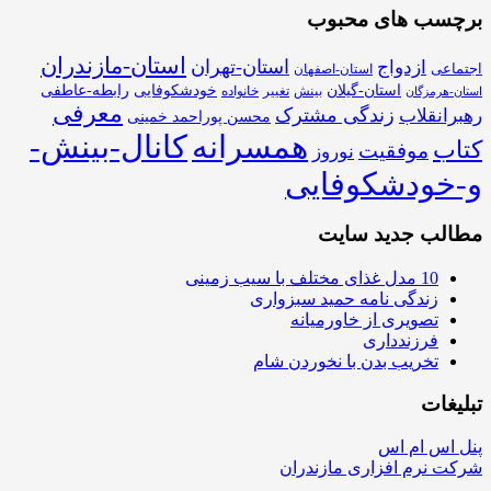
برچسب های محبوب
استان-مازندران
استان-تهران
ازدواج
اجتماعی
استان-اصفهان
استان-گیلان
خودشکوفایی
رابطه-عاطفی
بینش
تغییر
خانواده
استان-هرمزگان
معرفی
زندگی مشترک
رهبرانقلاب
محسن پوراحمد خمینی
همسرانه
کانال-بینش-
کتاب
موفقیت
نوروز
و-خودشکوفایی
مطالب جدید سایت
10 مدل غذای مختلف با سیب زمینی
زندگی نامه حمید سبزواری
تصویری از خاورمیانه
فرزندداری
تخریب بدن با نخوردن شام
تبلیغات
پنل اس ام اس
شرکت نرم افزاری مازندران