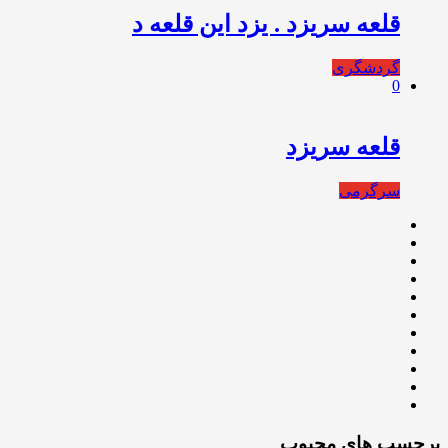
قلعه سریزد . یزد این قلعه د
گردشگری
0
قلعه سریزد
سرگرمی
برچسب های محبوب