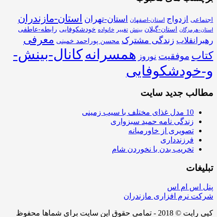
استان-مازندران
استان-تهران
ازدواج
اجتماعی
استان-اصفهان
استان-گیلان
خودشکوفایی
رابطه-عاطفی
بینش
تغییر
خانواده
استان-هرمزگان
معرفی
زندگی مشترک
رهبرانقلاب
محسن پوراحمد خمینی
همسرانه
کانال-بینش-
کتاب
موفقیت
نوروز
و-خودشکوفایی
مطالب جدید سایت
10 مدل غذای مختلف با سیب زمینی
زندگی نامه حمید سبزواری
تصویری از خاورمیانه
فرزندداری
تخریب بدن با نخوردن شام
تبلیغات
پنل اس ام اس
شرکت نرم افزاری مازندران
کپی رایت © 2018 - تمامی حقوق این سایت برای شماها محفوظ