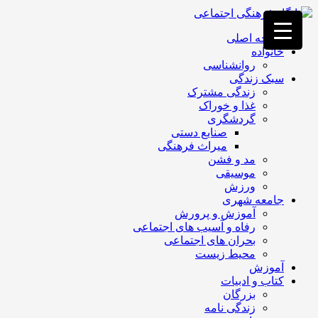
فصد
خون
صفحه اصلی
غرب
خانواده
تهران
روانشناسی
خشکشویی
سبک زندگی
تصفیه
زندگی مشترک
آب
غذا و خوراک
جرثقیل
گردشگری
برقی
a>
صنایع دستی
طراحی
میراث فرهنگی
سایت
مد و فشن
vip
موسیقی
امداد
ورزش
باتری
جامعه شهری
تهران
آموزش و پرورش
رفاه و آسیب های اجتماعی
بحران های اجتماعی
محیط زیست
آموزش
کتاب و ادبیات
بزرگان
زندگی نامه