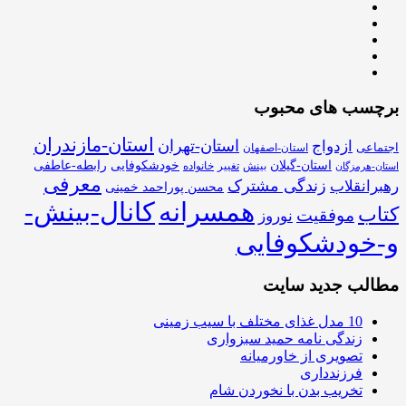
برچسب های محبوب
استان-مازندران
استان-تهران
ازدواج
اجتماعی
استان-اصفهان
استان-گیلان
خودشکوفایی
رابطه-عاطفی
بینش
تغییر
خانواده
استان-هرمزگان
معرفی
زندگی مشترک
رهبرانقلاب
محسن پوراحمد خمینی
همسرانه
کانال-بینش-
کتاب
موفقیت
نوروز
و-خودشکوفایی
مطالب جدید سایت
10 مدل غذای مختلف با سیب زمینی
زندگی نامه حمید سبزواری
تصویری از خاورمیانه
فرزندداری
تخریب بدن با نخوردن شام