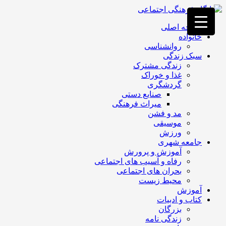
فصد
خون
صفحه اصلی
غرب
خانواده
تهران
روانشناسی
خشکشویی
سبک زندگی
تصفیه
زندگی مشترک
آب
غذا و خوراک
جرثقیل
گردشگری
برقی
a>
صنایع دستی
طراحی
میراث فرهنگی
سایت
مد و فشن
vip
موسیقی
امداد
ورزش
باتری
جامعه شهری
تهران
آموزش و پرورش
رفاه و آسیب های اجتماعی
بحران های اجتماعی
محیط زیست
آموزش
کتاب و ادبیات
بزرگان
زندگی نامه