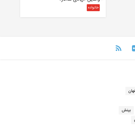
خانواده
هان
بینش