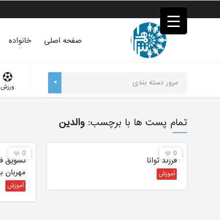
فصد
خون
غرب
تهران
صفحه اصلی
خانواده
خشکشویی
تصفیه
آب
جرثقیل
ورزش
برقی
a>
طراحی
سایت
تمام پست ها با برچسب:
والدین
vip
امداد
باتری
0
0
تهران
فرزند توانا
تشویق فر
مهربان ب
آموزش
آموزش