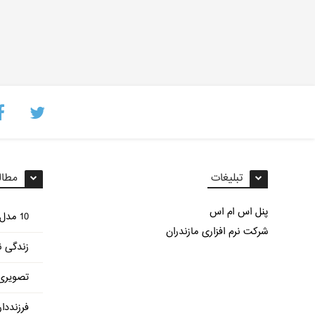
تبلیغات
مطال
پنل اس ام اس
10 مدل غذای مختلف با سیب زمینی
شرکت نرم افزاری مازندران
زندگی ن
تصویری 
فرزنددا