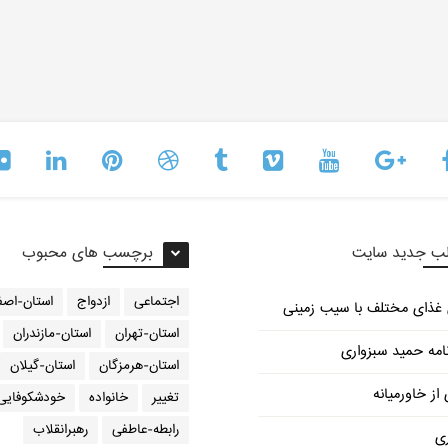
ب جدید سایت
برچسب های محبوب
اجتماعی
ازدواج
استان-اصف
استان-تهران
استان-مازندران
امه حمید سبزواری
استان-هرمزگان
استان-گیلان
از خاورمیانه
تغییر
خانواده
خودشکوفایی
رابطه-عاطفی
رهبرانقلاب
ری