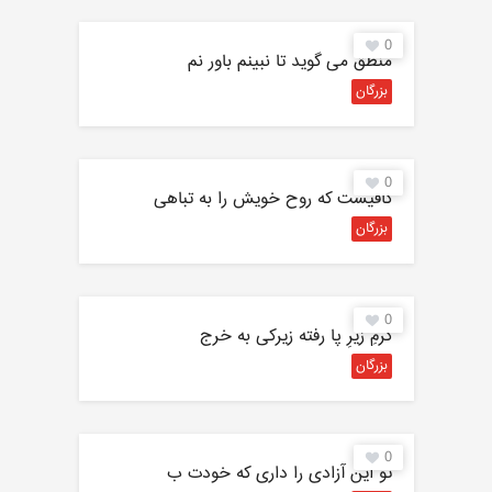
0
منطق می گوید تا نبینم باور نم
بزرگان
0
کافیست که روح خویش را به تباهی
بزرگان
0
کرمِ زیرِ پا رفته زیرکی به خرج
بزرگان
0
تو این آزادی را داری که خودت ب