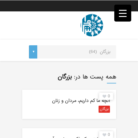
فصد
خون
غرب
تهران
خشکشویی
تصفیه
آب
جرثقیل
برقی
a>
طراحی
سایت
همه پست ها در:
بزرگان
vip
امداد
باتری
0
تهران
آنچه ما کم داریم، مردان و زنان
بزرگان
0