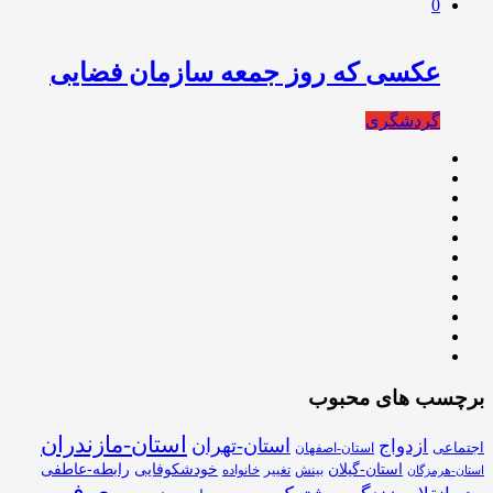
0
عکسی که روز جمعه سازمان فضایی
گردشگری
برچسب های محبوب
استان-مازندران
استان-تهران
ازدواج
اجتماعی
استان-اصفهان
استان-گیلان
خودشکوفایی
رابطه-عاطفی
بینش
تغییر
خانواده
استان-هرمزگان