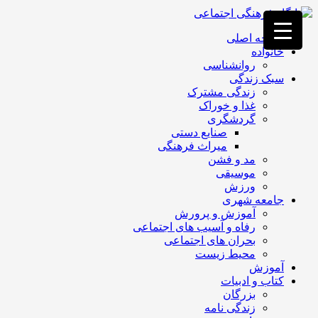
فصد
خون
صفحه اصلی
غرب
خانواده
تهران
روانشناسی
خشکشویی
سبک زندگی
تصفیه
زندگی مشترک
آب
غذا و خوراک
جرثقیل
گردشگری
برقی
a>
صنایع دستی
طراحی
میراث فرهنگی
سایت
مد و فشن
vip
موسیقی
امداد
ورزش
باتری
جامعه شهری
تهران
آموزش و پرورش
رفاه و آسیب های اجتماعی
بحران های اجتماعی
محیط زیست
آموزش
کتاب و ادبیات
بزرگان
زندگی نامه