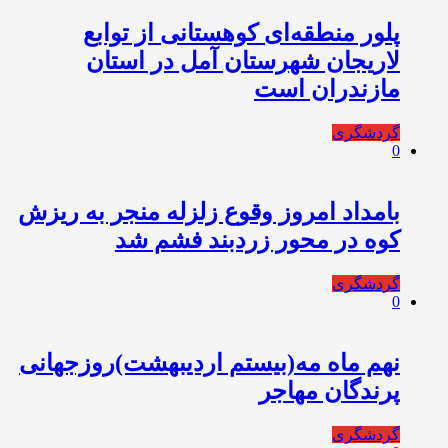
پلور منطقه‌ای کوهستانی از توابع
لاریجان شهرستان آمل در استان
مازندران است
گردشگری
0
بامداد امروز وقوع زلزله منجر به ریزش
کوه در محور زردبند فشم شد
گردشگری
0
نهم ماه مه(بیستم اردیبهشت)روزجهانی
پرندگان مهاجر
گردشگری