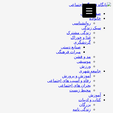
فصد
خون
صفحه اصلی
غرب
خانواده
تهران
روانشناسی
خشکشویی
سبک زندگی
تصفیه
زندگی مشترک
آب
غذا و خوراک
جرثقیل
گردشگری
برقی
a>
صنایع دستی
طراحی
میراث فرهنگی
سایت
مد و فشن
vip
موسیقی
امداد
ورزش
باتری
جامعه شهری
تهران
آموزش و پرورش
رفاه و آسیب های اجتماعی
بحران های اجتماعی
محیط زیست
آموزش
کتاب و ادبیات
بزرگان
زندگی نامه