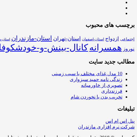
برچسب های محبوب
استان-مازندران
استان-تهران
ازدواج
اجتماعی
استان-اصفهان
استان-ه
همسرانه
کانال-بینش-و-خودشکوفا
نوروز
مطالب جدید سایت
10 مدل غذای مختلف با سیب زمینی
زندگی نامه حمید سبزواری
تصویری از خاورمیانه
فرزندداری
تخریب بدن با نخوردن شام
تبلیغات
پنل اس ام اس
شرکت نرم افزاری مازندران