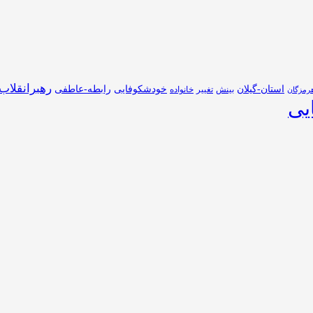
رهبرانقلاب
استان-گیلان
خودشکوفایی
رابطه-عاطفی
بینش
تغییر
خانواده
رمزگان
یی