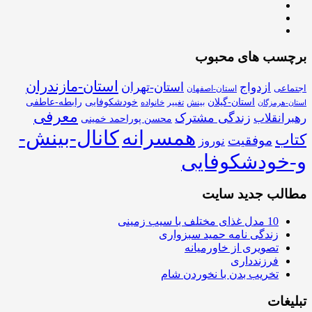
برچسب های محبوب
استان-مازندران
استان-تهران
ازدواج
اجتماعی
استان-اصفهان
استان-گیلان
خودشکوفایی
رابطه-عاطفی
بینش
تغییر
خانواده
استان-هرمزگان
معرفی
زندگی مشترک
رهبرانقلاب
محسن پوراحمد خمینی
همسرانه
کانال-بینش-
کتاب
موفقیت
نوروز
و-خودشکوفایی
مطالب جدید سایت
10 مدل غذای مختلف با سیب زمینی
زندگی نامه حمید سبزواری
تصویری از خاورمیانه
فرزندداری
تخریب بدن با نخوردن شام
تبلیغات