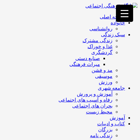
فصد
خون
صفحه اصلی
غرب
خانواده
تهران
روانشناسی
خشکشویی
سبک زندگی
تصفیه
زندگی مشترک
آب
غذا و خوراک
جرثقیل
گردشگری
برقی
a>
صنایع دستی
طراحی
میراث فرهنگی
سایت
مد و فشن
vip
موسیقی
امداد
ورزش
باتری
جامعه شهری
تهران
آموزش و پرورش
رفاه و آسیب های اجتماعی
بحران های اجتماعی
محیط زیست
آموزش
کتاب و ادبیات
بزرگان
زندگی نامه