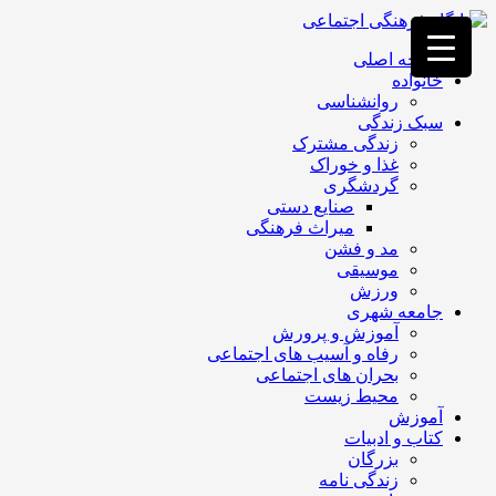
فصد
خون
صفحه اصلی
غرب
خانواده
تهران
روانشناسی
خشکشویی
سبک زندگی
تصفیه
زندگی مشترک
آب
غذا و خوراک
جرثقیل
گردشگری
برقی
a>
صنایع دستی
طراحی
میراث فرهنگی
سایت
مد و فشن
vip
موسیقی
امداد
ورزش
باتری
جامعه شهری
تهران
آموزش و پرورش
رفاه و آسیب های اجتماعی
بحران های اجتماعی
محیط زیست
آموزش
کتاب و ادبیات
بزرگان
زندگی نامه