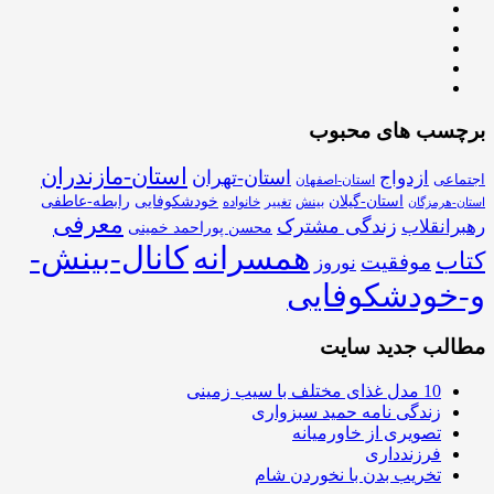
برچسب های محبوب
استان-مازندران
استان-تهران
ازدواج
اجتماعی
استان-اصفهان
استان-گیلان
خودشکوفایی
رابطه-عاطفی
بینش
تغییر
خانواده
استان-هرمزگان
معرفی
زندگی مشترک
رهبرانقلاب
محسن پوراحمد خمینی
همسرانه
کانال-بینش-
کتاب
موفقیت
نوروز
و-خودشکوفایی
مطالب جدید سایت
10 مدل غذای مختلف با سیب زمینی
زندگی نامه حمید سبزواری
تصویری از خاورمیانه
فرزندداری
تخریب بدن با نخوردن شام