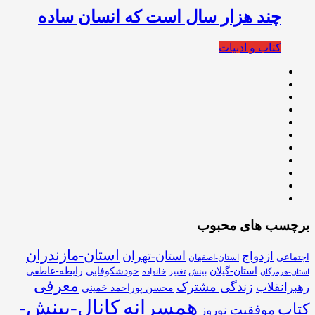
چند هزار سال است که انسان ساده
کتاب و ادبیات
برچسب های محبوب
استان-مازندران
استان-تهران
ازدواج
اجتماعی
استان-اصفهان
استان-گیلان
خودشکوفایی
رابطه-عاطفی
بینش
تغییر
خانواده
استان-هرمزگان
معرفی
زندگی مشترک
رهبرانقلاب
محسن پوراحمد خمینی
همسرانه
کانال-بینش-
کتاب
موفقیت
نوروز