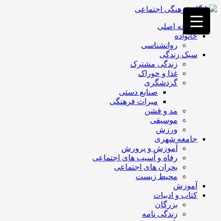
فصد
خون
صفحه اصلی
غرب
خانواده
تهران
روانشناسی
خشکشویی
سبک زندگی
تصفیه
زندگی مشترک
آب
غذا و خوراک
جرثقیل
گردشگری
برقی
a>
صنایع دستی
طراحی
میراث فرهنگی
سایت
مد و فشن
vip
موسیقی
امداد
ورزش
باتری
جامعه شهری
تهران
آموزش و پرورش
رفاه و آسیب های اجتماعی
بحران های اجتماعی
محیط زیست
آموزش
کتاب و ادبیات
بزرگان
زندگی نامه