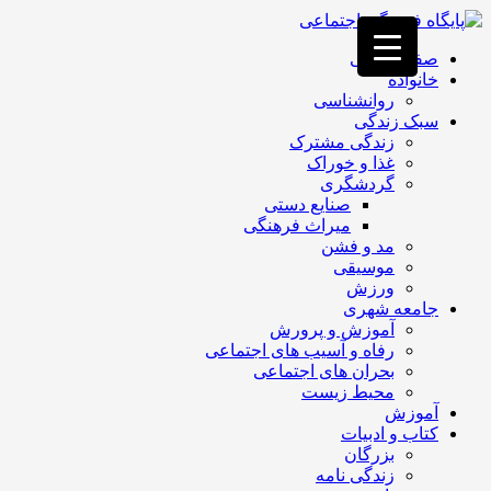
فصد
خون
صفحه اصلی
غرب
خانواده
تهران
روانشناسی
خشکشویی
سبک زندگی
تصفیه
زندگی مشترک
آب
غذا و خوراک
جرثقیل
گردشگری
برقی
a>
صنایع دستی
طراحی
میراث فرهنگی
سایت
مد و فشن
vip
موسیقی
امداد
ورزش
باتری
جامعه شهری
تهران
آموزش و پرورش
رفاه و آسیب های اجتماعی
بحران های اجتماعی
محیط زیست
آموزش
کتاب و ادبیات
بزرگان
زندگی نامه