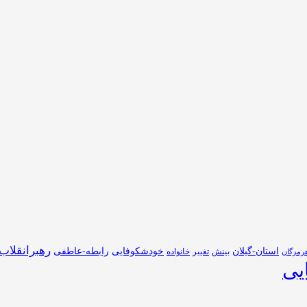
رهبرانقلاب
استان-گیلان
خودشکوفایی
رابطه-عاطفی
بینش
تغییر
خانواده
رمزگان
یی