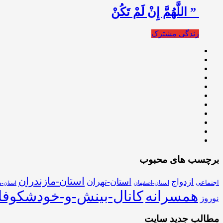
” اللَّهُمَّ إِنْ لَمْ تَكُنْ
زندگی مشترک
برچسب های محبوب
استان-مازندران
استان-تهران
ازدواج
اجتماعی
استان-اصفهان
استان-ه
همسرانه
کانال-بینش-و-خودشکوفا
نوروز
مطالب جدید سایت