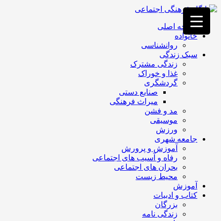
فصد
خون
صفحه اصلی
غرب
خانواده
تهران
روانشناسی
خشکشویی
سبک زندگی
تصفیه
زندگی مشترک
آب
غذا و خوراک
جرثقیل
گردشگری
برقی
a>
صنایع دستی
طراحی
میراث فرهنگی
سایت
مد و فشن
vip
موسیقی
امداد
ورزش
باتری
جامعه شهری
تهران
آموزش و پرورش
رفاه و آسیب های اجتماعی
بحران های اجتماعی
محیط زیست
آموزش
کتاب و ادبیات
بزرگان
زندگی نامه