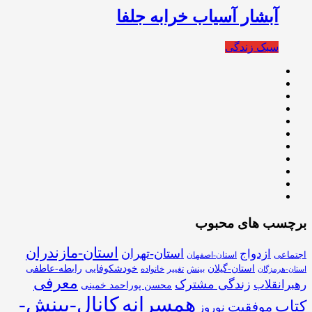
آبشار آسیاب خرابه جلفا
سبک زندگی
برچسب های محبوب
استان-مازندران
استان-تهران
ازدواج
اجتماعی
استان-اصفهان
استان-گیلان
خودشکوفایی
رابطه-عاطفی
بینش
تغییر
خانواده
استان-هرمزگان
معرفی
زندگی مشترک
رهبرانقلاب
محسن پوراحمد خمینی
همسرانه
کانال-بینش-
کتاب
موفقیت
نوروز