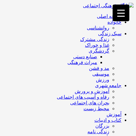
فصد
خون
صفحه اصلی
غرب
خانواده
تهران
روانشناسی
خشکشویی
سبک زندگی
تصفیه
زندگی مشترک
آب
غذا و خوراک
جرثقیل
گردشگری
برقی
a>
صنایع دستی
طراحی
میراث فرهنگی
سایت
مد و فشن
vip
موسیقی
امداد
ورزش
باتری
جامعه شهری
تهران
آموزش و پرورش
رفاه و آسیب های اجتماعی
بحران های اجتماعی
محیط زیست
آموزش
کتاب و ادبیات
بزرگان
زندگی نامه