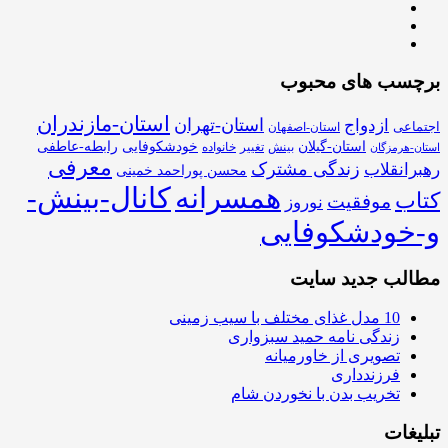
برچسب های محبوب
استان-مازندران
استان-تهران
ازدواج
اجتماعی
استان-اصفهان
استان-گیلان
خودشکوفایی
رابطه-عاطفی
بینش
تغییر
خانواده
استان-هرمزگان
معرفی
زندگی مشترک
رهبرانقلاب
محسن پوراحمد خمینی
همسرانه
کانال-بینش-
کتاب
موفقیت
نوروز
و-خودشکوفایی
مطالب جدید سایت
10 مدل غذای مختلف با سیب زمینی
زندگی نامه حمید سبزواری
تصویری از خاورمیانه
فرزندداری
تخریب بدن با نخوردن شام
تبلیغات