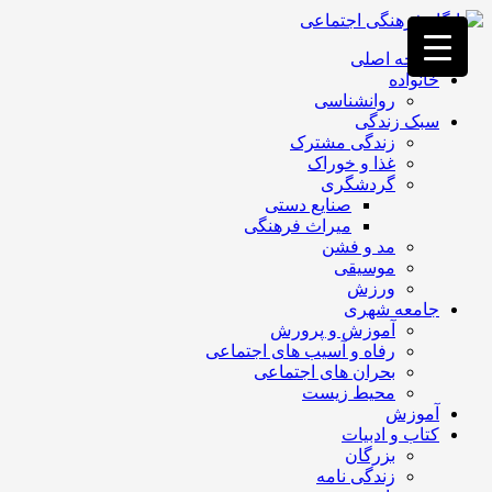
فصد
خون
صفحه اصلی
غرب
خانواده
تهران
روانشناسی
خشکشویی
سبک زندگی
تصفیه
زندگی مشترک
آب
غذا و خوراک
جرثقیل
گردشگری
برقی
a>
صنایع دستی
طراحی
میراث فرهنگی
سایت
مد و فشن
vip
موسیقی
امداد
ورزش
باتری
جامعه شهری
تهران
آموزش و پرورش
رفاه و آسیب های اجتماعی
بحران های اجتماعی
محیط زیست
آموزش
کتاب و ادبیات
بزرگان
زندگی نامه