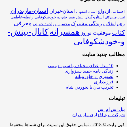
استان-مازندران
استان-تهران
ازدواج
اجتماعی
استان-اصفهان
استان-گیلان
خودشکوفایی
رابطه-عاطفی
بینش
تغییر
خانواده
استان-هرمزگان
معرفی
زندگی مشترک
رهبرانقلاب
محسن پوراحمد خمینی
همسرانه
کانال-بینش-
کتاب
موفقیت
نوروز
و-خودشکوفایی
مطالب جدید سایت
10 مدل غذای مختلف با سیب زمینی
زندگی نامه حمید سبزواری
تصویری از خاورمیانه
فرزندداری
تخریب بدن با نخوردن شام
تبلیغات
پنل اس ام اس
شرکت نرم افزاری مازندران
کپی رایت © 2018 - تمامی حقوق این سایت برای شماها محفوظ