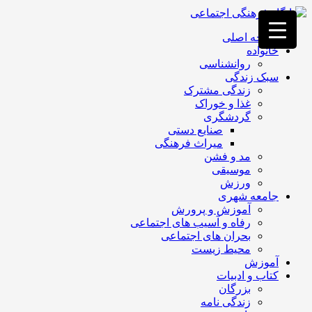
فصد
خون
صفحه اصلی
غرب
خانواده
تهران
روانشناسی
خشکشویی
سبک زندگی
تصفیه
زندگی مشترک
آب
غذا و خوراک
جرثقیل
گردشگری
برقی
a>
صنایع دستی
طراحی
میراث فرهنگی
سایت
مد و فشن
vip
موسیقی
امداد
ورزش
باتری
جامعه شهری
تهران
آموزش و پرورش
رفاه و آسیب های اجتماعی
بحران های اجتماعی
محیط زیست
آموزش
کتاب و ادبیات
بزرگان
زندگی نامه