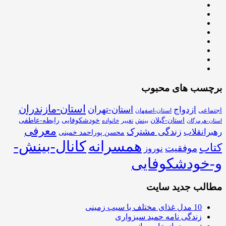
برچسب های محبوب
استان-مازندران
استان-تهران
ازدواج
اجتماعی
استان-اصفهان
استان-گیلان
خودشکوفایی
رابطه-عاطفی
بینش
تغییر
خانواده
استان-هرمزگان
معرفی
زندگی مشترک
رهبرانقلاب
محسن پوراحمد خمینی
همسرانه
کانال-بینش-
کتاب
موفقیت
نوروز
و-خودشکوفایی
مطالب جدید سایت
10 مدل غذای مختلف با سیب زمینی
زندگی نامه حمید سبزواری