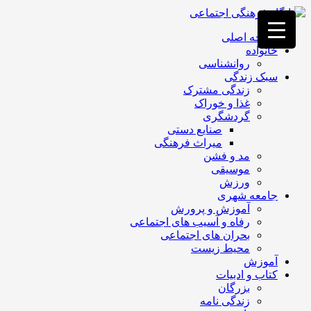
فصد
خون
صفحه اصلی
غرب
خانواده
تهران
روانشناسی
خشکشویی
سبک زندگی
تصفیه
زندگی مشترک
آب
غذا و خوراک
جرثقیل
گردشگری
برقی
a>
صنایع دستی
طراحی
میراث فرهنگی
سایت
مد و فشن
vip
موسیقی
امداد
ورزش
باتری
جامعه شهری
تهران
آموزش و پرورش
رفاه و آسیب های اجتماعی
بحران های اجتماعی
محیط زیست
آموزش
کتاب و ادبیات
بزرگان
زندگی نامه