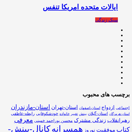
ایالات متحده امریکا تنفس
سبک زندگی
برچسب های محبوب
استان-مازندران
استان-تهران
ازدواج
اجتماعی
استان-اصفهان
استان-گیلان
خودشکوفایی
رابطه-عاطفی
بینش
تغییر
خانواده
استان-هرمزگان
معرفی
زندگی مشترک
رهبرانقلاب
محسن پوراحمد خمینی
همسرانه
کانال-بینش-
کتاب
موفقیت
نوروز