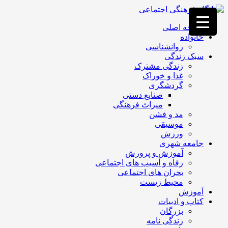
فصد
خون
صفحه اصلی
غرب
خانواده
تهران
روانشناسی
خشکشویی
سبک زندگی
تصفیه
زندگی مشترک
آب
غذا و خوراک
جرثقیل
گردشگری
برقی
a>
صنایع دستی
طراحی
میراث فرهنگی
سایت
مد و فشن
vip
موسیقی
امداد
ورزش
باتری
جامعه شهری
تهران
آموزش و پرورش
رفاه و آسیب های اجتماعی
بحران های اجتماعی
محیط زیست
آموزش
کتاب و ادبیات
بزرگان
زندگی نامه