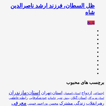
ظل السطان، فرزند ارشد ناصرالدین
شاه
تاریخ
برچسب های محبوب
استان-مازندران
استان-تهران
ازدواج
اجتماعی
استان-اصفهان
استان-گیلان
خودشکوفایی
رابطه-عاطفی
بینش
تغییر
خانواده
استان-هرمزگان
معرفی
زندگی مشترک
رهبرانقلاب
محسن پوراحمد خمینی