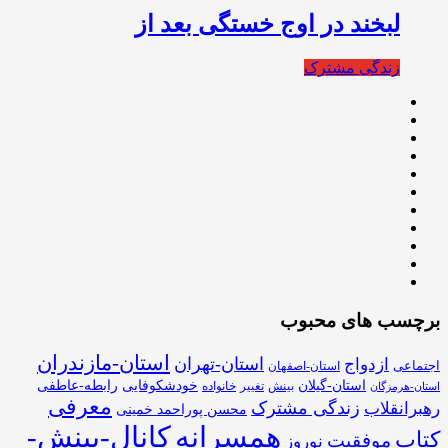
لبخند در اوج خستگی بعد از
زندگی مشترک
برچسب های محبوب
استان-مازندران
استان-تهران
ازدواج
اجتماعی
استان-اصفهان
استان-گیلان
خودشکوفایی
رابطه-عاطفی
بینش
تغییر
خانواده
استان-هرمزگان
معرفی
زندگی مشترک
رهبرانقلاب
محسن پوراحمد خمینی
همسرانه
کانال-بینش-
کتاب
موفقیت
نوروز