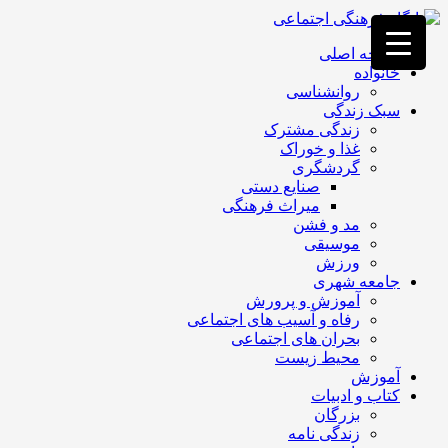
فصد
خون
صفحه اصلی
غرب
خانواده
تهران
روانشناسی
خشکشویی
سبک زندگی
تصفیه
زندگی مشترک
آب
غذا و خوراک
جرثقیل
گردشگری
برقی
a>
صنایع دستی
طراحی
میراث فرهنگی
سایت
مد و فشن
vip
موسیقی
امداد
ورزش
باتری
جامعه شهری
تهران
آموزش و پرورش
رفاه و آسیب های اجتماعی
بحران های اجتماعی
محیط زیست
آموزش
کتاب و ادبیات
بزرگان
زندگی نامه