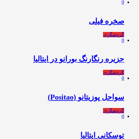
0
صخره فیلی
گردشگری
0
جزیره رنگارنگ بورانو در ایتالیا
گردشگری
0
سواحل پوزیتانو (Positao)
گردشگری
0
توسکانی ایتالیا