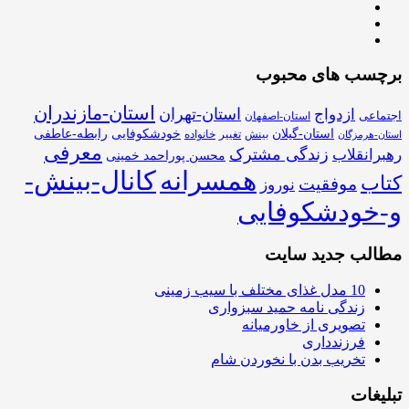
برچسب های محبوب
استان-مازندران
استان-تهران
ازدواج
اجتماعی
استان-اصفهان
استان-گیلان
خودشکوفایی
رابطه-عاطفی
بینش
تغییر
خانواده
استان-هرمزگان
معرفی
زندگی مشترک
رهبرانقلاب
محسن پوراحمد خمینی
همسرانه
کانال-بینش-
کتاب
موفقیت
نوروز
و-خودشکوفایی
مطالب جدید سایت
10 مدل غذای مختلف با سیب زمینی
زندگی نامه حمید سبزواری
تصویری از خاورمیانه
فرزندداری
تخریب بدن با نخوردن شام
تبلیغات