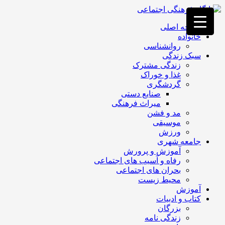
فصد
خون
صفحه اصلی
غرب
خانواده
تهران
روانشناسی
خشکشویی
سبک زندگی
تصفیه
زندگی مشترک
آب
غذا و خوراک
جرثقیل
گردشگری
برقی
a>
صنایع دستی
طراحی
میراث فرهنگی
سایت
مد و فشن
vip
موسیقی
امداد
ورزش
باتری
جامعه شهری
تهران
آموزش و پرورش
رفاه و آسیب های اجتماعی
بحران های اجتماعی
محیط زیست
آموزش
کتاب و ادبیات
بزرگان
زندگی نامه