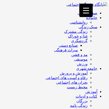
فصد
خون
صفحه اصلی
غرب
خانواده
تهران
روانشناسی
خشکشویی
سبک زندگی
تصفیه
زندگی مشترک
آب
غذا و خوراک
جرثقیل
گردشگری
برقی
a>
صنایع دستی
طراحی
میراث فرهنگی
سایت
مد و فشن
vip
موسیقی
امداد
ورزش
باتری
جامعه شهری
تهران
آموزش و پرورش
رفاه و آسیب های اجتماعی
بحران های اجتماعی
محیط زیست
آموزش
کتاب و ادبیات
بزرگان
زندگی نامه