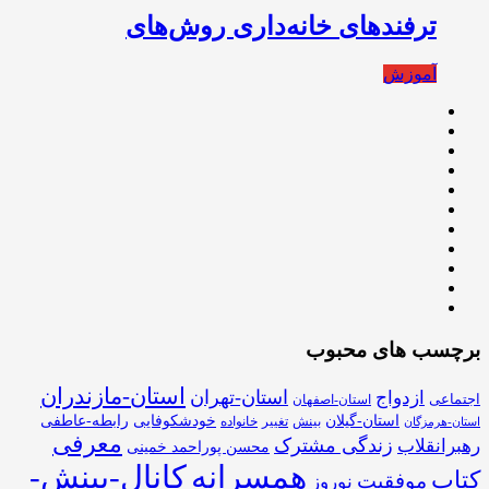
ترفندهای خانه‌داری روش‌های
آموزش
برچسب های محبوب
استان-مازندران
استان-تهران
ازدواج
اجتماعی
استان-اصفهان
استان-گیلان
خودشکوفایی
رابطه-عاطفی
بینش
تغییر
خانواده
استان-هرمزگان
معرفی
زندگی مشترک
رهبرانقلاب
محسن پوراحمد خمینی
همسرانه
کانال-بینش-
کتاب
موفقیت
نوروز