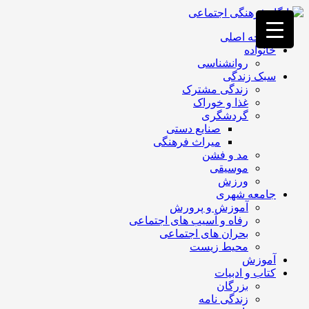
فصد
خون
صفحه اصلی
غرب
خانواده
تهران
روانشناسی
خشکشویی
سبک زندگی
تصفیه
زندگی مشترک
آب
غذا و خوراک
جرثقیل
گردشگری
برقی
a>
صنایع دستی
طراحی
میراث فرهنگی
سایت
مد و فشن
vip
موسیقی
امداد
ورزش
باتری
جامعه شهری
تهران
آموزش و پرورش
رفاه و آسیب های اجتماعی
بحران های اجتماعی
محیط زیست
آموزش
کتاب و ادبیات
بزرگان
زندگی نامه