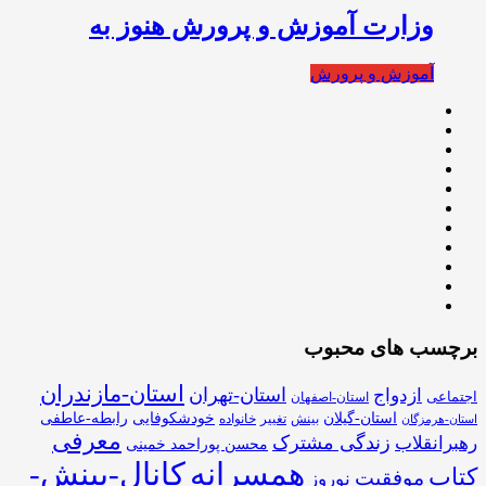
وزارت آموزش و پرورش هنوز به
آموزش و پرورش
برچسب های محبوب
استان-مازندران
استان-تهران
ازدواج
اجتماعی
استان-اصفهان
استان-گیلان
خودشکوفایی
رابطه-عاطفی
بینش
تغییر
خانواده
استان-هرمزگان
معرفی
زندگی مشترک
رهبرانقلاب
محسن پوراحمد خمینی
همسرانه
کانال-بینش-
کتاب
موفقیت
نوروز