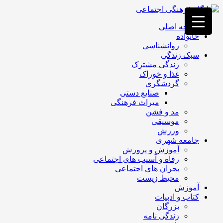
فصد
خون
صفحه اصلی
غرب
خانواده
تهران
روانشناسی
خشکشویی
سبک زندگی
تصفیه
زندگی مشترک
آب
غذا و خوراک
جرثقیل
گردشگری
برقی
a>
صنایع دستی
طراحی
میراث فرهنگی
سایت
مد و فشن
vip
موسیقی
امداد
ورزش
باتری
جامعه شهری
تهران
آموزش و پرورش
رفاه و آسیب های اجتماعی
بحران های اجتماعی
محیط زیست
آموزش
کتاب و ادبیات
بزرگان
زندگی نامه