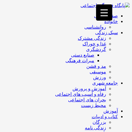
فصد
خون
صفحه اصلی
غرب
خانواده
تهران
روانشناسی
خشکشویی
سبک زندگی
تصفیه
زندگی مشترک
آب
غذا و خوراک
جرثقیل
گردشگری
برقی
a>
صنایع دستی
طراحی
میراث فرهنگی
سایت
مد و فشن
vip
موسیقی
امداد
ورزش
باتری
جامعه شهری
تهران
آموزش و پرورش
رفاه و آسیب های اجتماعی
بحران های اجتماعی
محیط زیست
آموزش
کتاب و ادبیات
بزرگان
زندگی نامه