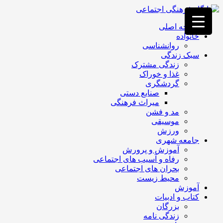
فصد
خون
صفحه اصلی
غرب
خانواده
تهران
روانشناسی
خشکشویی
سبک زندگی
تصفیه
زندگی مشترک
آب
غذا و خوراک
جرثقیل
گردشگری
برقی
a>
صنایع دستی
طراحی
میراث فرهنگی
سایت
مد و فشن
vip
موسیقی
امداد
ورزش
باتری
جامعه شهری
تهران
آموزش و پرورش
رفاه و آسیب های اجتماعی
بحران های اجتماعی
محیط زیست
آموزش
کتاب و ادبیات
بزرگان
زندگی نامه