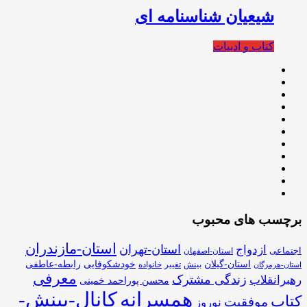
شیعیان شناسنامه ای
کتاب و ادبیات
برچسب های محبوب
استان-مازندران
استان-تهران
ازدواج
اجتماعی
استان-اصفهان
استان-گیلان
خودشکوفایی
رابطه-عاطفی
بینش
تغییر
خانواده
استان-هرمزگان
معرفی
زندگی مشترک
رهبرانقلاب
محسن پوراحمد خمینی
همسرانه
کانال-بینش-
کتاب
موفقیت
نوروز