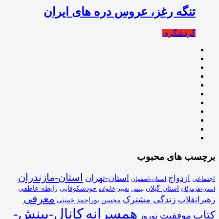
تنگه رغز، عروس دره های ایران
گردشگری
برچسب های محبوب
استان-مازندران
استان-تهران
ازدواج
اجتماعی
استان-اصفهان
استان-گیلان
خودشکوفایی
رابطه-عاطفی
بینش
تغییر
خانواده
استان-هرمزگان
معرفی
زندگی مشترک
رهبرانقلاب
محسن پوراحمد خمینی
همسرانه
کانال-بینش-
کتاب
موفقیت
نوروز