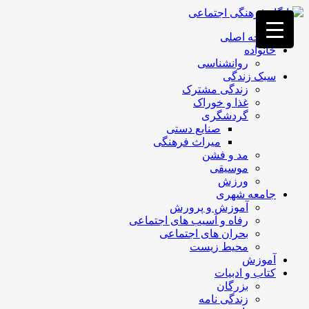
فصد
خون
صفحه اصلی
غرب
خانواده
تهران
روانشناسی
خشکشویی
سبک زندگی
تصفیه
زندگی مشترک
آب
غذا و خوراک
جرثقیل
گردشگری
برقی
a>
صنایع دستی
طراحی
میراث فرهنگی
سایت
مد و فشن
vip
موسیقی
امداد
ورزش
باتری
جامعه شهری
تهران
آموزش و پرورش
رفاه و آسیب های اجتماعی
بحران های اجتماعی
محیط زیست
آموزش
کتاب و ادبیات
بزرگان
زندگی نامه