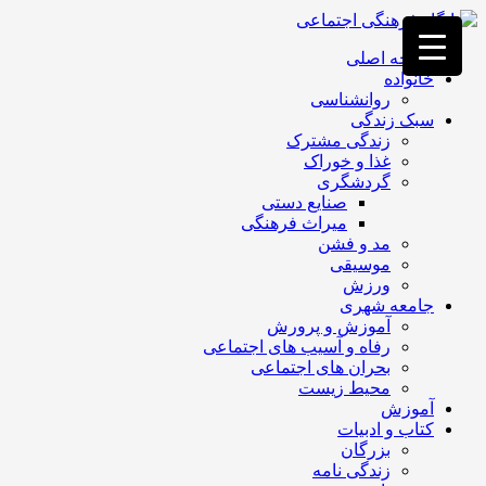
فصد
خون
صفحه اصلی
غرب
خانواده
تهران
روانشناسی
خشکشویی
سبک زندگی
تصفیه
زندگی مشترک
آب
غذا و خوراک
جرثقیل
گردشگری
برقی
a>
صنایع دستی
طراحی
میراث فرهنگی
سایت
مد و فشن
vip
موسیقی
امداد
ورزش
باتری
جامعه شهری
تهران
آموزش و پرورش
رفاه و آسیب های اجتماعی
بحران های اجتماعی
محیط زیست
آموزش
کتاب و ادبیات
بزرگان
زندگی نامه