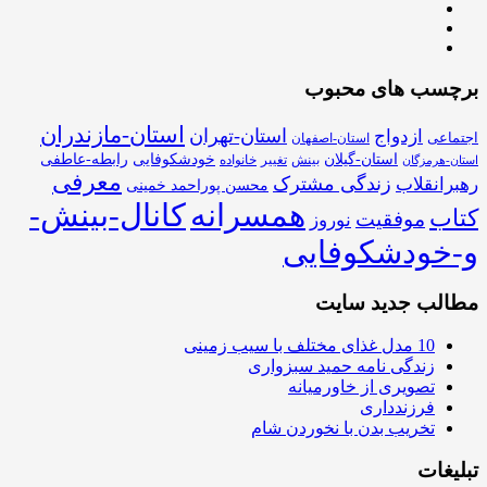
برچسب های محبوب
استان-مازندران
استان-تهران
ازدواج
اجتماعی
استان-اصفهان
استان-گیلان
خودشکوفایی
رابطه-عاطفی
بینش
تغییر
خانواده
استان-هرمزگان
معرفی
زندگی مشترک
رهبرانقلاب
محسن پوراحمد خمینی
همسرانه
کانال-بینش-
کتاب
موفقیت
نوروز
و-خودشکوفایی
مطالب جدید سایت
10 مدل غذای مختلف با سیب زمینی
زندگی نامه حمید سبزواری
تصویری از خاورمیانه
فرزندداری
تخریب بدن با نخوردن شام
تبلیغات