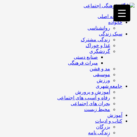
فصد
خون
صفحه اصلی
غرب
خانواده
تهران
روانشناسی
خشکشویی
سبک زندگی
تصفیه
زندگی مشترک
آب
غذا و خوراک
جرثقیل
گردشگری
برقی
a>
صنایع دستی
طراحی
میراث فرهنگی
سایت
مد و فشن
vip
موسیقی
امداد
ورزش
باتری
جامعه شهری
تهران
آموزش و پرورش
رفاه و آسیب های اجتماعی
بحران های اجتماعی
محیط زیست
آموزش
کتاب و ادبیات
بزرگان
زندگی نامه