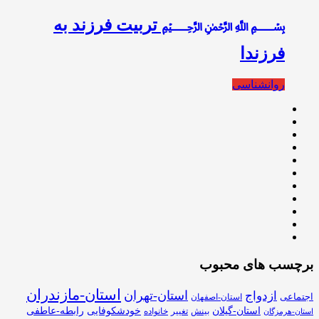
﷽ تربیت فرزند به
فرزندا
روانشناسی
برچسب های محبوب
استان-مازندران
استان-تهران
ازدواج
اجتماعی
استان-اصفهان
استان-گیلان
خودشکوفایی
رابطه-عاطفی
بینش
تغییر
خانواده
استان-هرمزگان