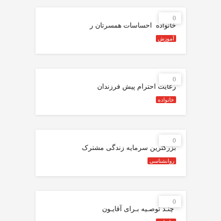
0
خانواده ️ احساسات همسرتان ر
آموزش
0
رعایت احترام پیش فرزندان
خانواده
0
بزرگترین سرمایه زندگی مشترک
روانشناسی
0
️ چنـد توصـیه بـرای آقایـون