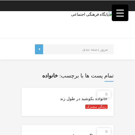
فصد
خون
غرب
تهران
خشکشویی
تصفیه
آب
جرثقیل
برقی
a>
طراحی
سایت
تمام پست ها با برچسب:
خانواده
vip
امداد
باتری
0
تهران
خانواده بکوشید در طول زند
زندگی مشترک
0