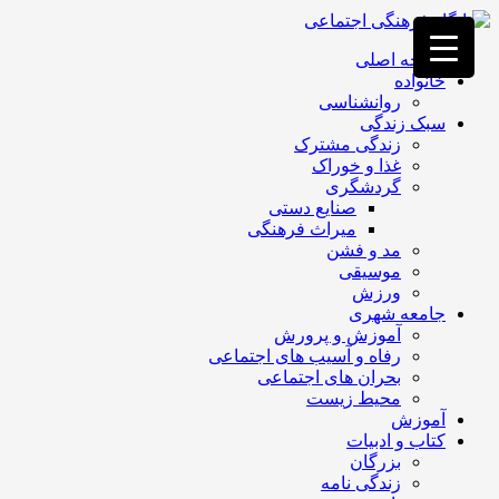
فصد
خون
صفحه اصلی
غرب
خانواده
تهران
روانشناسی
خشکشویی
سبک زندگی
تصفیه
زندگی مشترک
آب
غذا و خوراک
جرثقیل
گردشگری
برقی
a>
صنایع دستی
طراحی
میراث فرهنگی
سایت
مد و فشن
vip
موسیقی
امداد
ورزش
باتری
جامعه شهری
تهران
آموزش و پرورش
رفاه و آسیب های اجتماعی
بحران های اجتماعی
محیط زیست
آموزش
کتاب و ادبیات
بزرگان
زندگی نامه