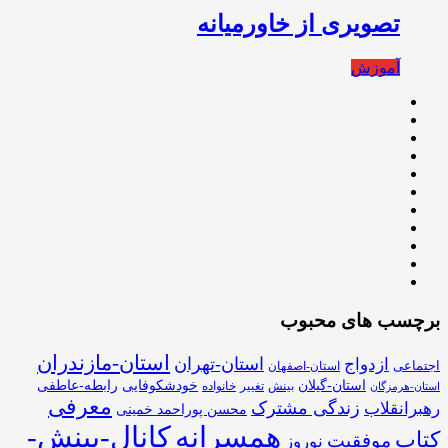
تصویری از خاورمیانه
آموزش
برچسب های محبوب
استان-مازندران
استان-تهران
ازدواج
اجتماعی
استان-اصفهان
استان-گیلان
خودشکوفایی
رابطه-عاطفی
بینش
تغییر
خانواده
استان-هرمزگان
معرفی
زندگی مشترک
رهبرانقلاب
محسن پوراحمد خمینی
همسرانه
کانال-بینش-
کتاب
موفقیت
نوروز