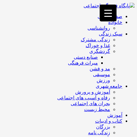
فصد
خون
صفحه اصلی
غرب
خانواده
تهران
روانشناسی
خشکشویی
سبک زندگی
تصفیه
زندگی مشترک
آب
غذا و خوراک
جرثقیل
گردشگری
برقی
a>
صنایع دستی
طراحی
میراث فرهنگی
سایت
مد و فشن
vip
موسیقی
امداد
ورزش
باتری
جامعه شهری
تهران
آموزش و پرورش
رفاه و آسیب های اجتماعی
بحران های اجتماعی
محیط زیست
آموزش
کتاب و ادبیات
بزرگان
زندگی نامه