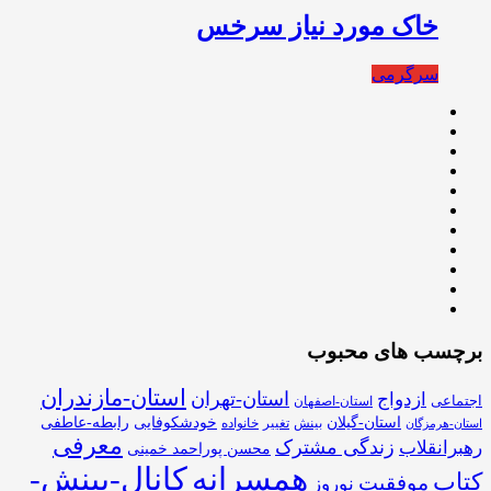
خاک مورد نیاز سرخس
سرگرمی
برچسب های محبوب
استان-مازندران
استان-تهران
ازدواج
اجتماعی
استان-اصفهان
استان-گیلان
خودشکوفایی
رابطه-عاطفی
بینش
تغییر
خانواده
استان-هرمزگان
معرفی
زندگی مشترک
رهبرانقلاب
محسن پوراحمد خمینی
همسرانه
کانال-بینش-
کتاب
موفقیت
نوروز