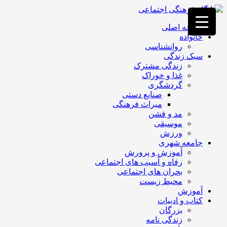
فصد
خون
صفحه اصلی
غرب
خانواده
تهران
روانشناسی
خشکشویی
سبک زندگی
تصفیه
زندگی مشترک
آب
غذا و خوراک
جرثقیل
گردشگری
برقی
a>
صنایع دستی
طراحی
میراث فرهنگی
سایت
مد و فشن
vip
موسیقی
امداد
ورزش
باتری
جامعه شهری
تهران
آموزش و پرورش
رفاه و آسیب های اجتماعی
بحران های اجتماعی
محیط زیست
آموزش
کتاب و ادبیات
بزرگان
زندگی نامه