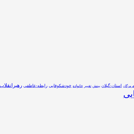
رهبرانقلاب
استان-گیلان
خودشکوفایی
رابطه-عاطفی
بینش
تغییر
خانواده
رمزگان
یی