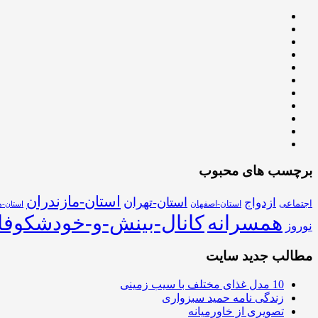
برچسب های محبوب
استان-مازندران
استان-تهران
ازدواج
اجتماعی
استان-اصفهان
استان-ه
همسرانه
کانال-بینش-و-خودشکوفا
نوروز
مطالب جدید سایت
10 مدل غذای مختلف با سیب زمینی
زندگی نامه حمید سبزواری
تصویری از خاورمیانه