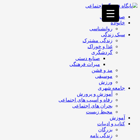
فصد
خون
صفحه اصلی
غرب
خانواده
تهران
روانشناسی
خشکشویی
سبک زندگی
تصفیه
زندگی مشترک
آب
غذا و خوراک
جرثقیل
گردشگری
برقی
a>
صنایع دستی
طراحی
میراث فرهنگی
سایت
مد و فشن
vip
موسیقی
امداد
ورزش
باتری
جامعه شهری
تهران
آموزش و پرورش
رفاه و آسیب های اجتماعی
بحران های اجتماعی
محیط زیست
آموزش
کتاب و ادبیات
بزرگان
زندگی نامه