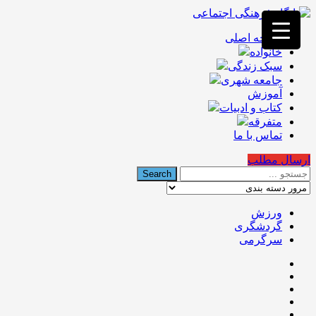
فصد
خون
صفحه اصلی
غرب
خانواده
تهران
خشکشویی
سبک زندگی
تصفیه
جامعه شهری
آب
آموزش
جرثقیل
کتاب و ادبیات
برقی
a>
متفرقه
طراحی
تماس با ما
سایت
vip
ارسال مطلب
امداد
باتری
تهران
ورزش
گردشگری
سرگرمی