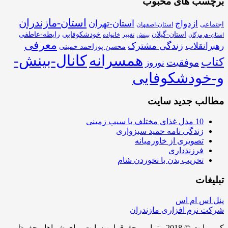
برچسب های محبوب
استان-مازندران
استان-تهران
ازدواج
اجتماعی
استان-اصفهان
استان-گیلان
خودشکوفایی
رابطه-عاطفی
بینش
تغییر
خانواده
استان-هرمزگان
معرفی
زندگی مشترک
رهبرانقلاب
محسن پوراحمد خمینی
همسرانه
کانال-بینش-
کتاب
موفقیت
نوروز
و-خودشکوفایی
مطالب جدید سایت
10 مدل غذای مختلف با سیب زمینی
زندگی نامه حمید سبزواری
تصویری از خاورمیانه
فرزندداری
تخریب بدن با نخوردن شام
تبلیغات
پنل اس ام اس
شرکت نرم افزاری مازندران
کپی رایت © 2018 - تمامی حقوق این سایت برای شماها محفوظ