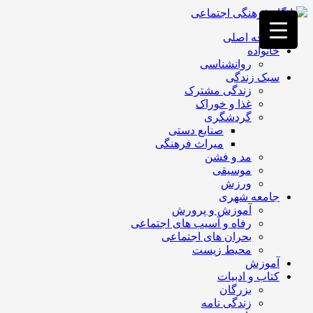
فصد
خون
صفحه اصلی
غرب
خانواده
تهران
روانشناسی
خشکشویی
سبک زندگی
تصفیه
زندگی مشترک
آب
غذا و خوراک
جرثقیل
گردشگری
برقی
a>
صنایع دستی
طراحی
میراث فرهنگی
سایت
مد و فشن
vip
موسیقی
امداد
ورزش
باتری
جامعه شهری
تهران
آموزش و پرورش
رفاه و آسیب های اجتماعی
بحران های اجتماعی
محیط زیست
آموزش
کتاب و ادبیات
بزرگان
زندگی نامه