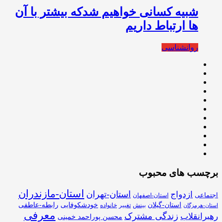
شبیه کسانی خواهیم شدکه بیشتر با آن
ها ارتباط داریم
روانشناسی
برچسب های محبوب
استان-مازندران
استان-تهران
ازدواج
اجتماعی
استان-اصفهان
استان-گیلان
خودشکوفایی
رابطه-عاطفی
بینش
تغییر
خانواده
استان-هرمزگان
معرفی
زندگی مشترک
رهبرانقلاب
محسن پوراحمد خمینی