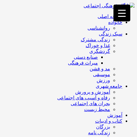
فصد
خون
صفحه اصلی
غرب
خانواده
تهران
روانشناسی
خشکشویی
سبک زندگی
تصفیه
زندگی مشترک
آب
غذا و خوراک
جرثقیل
گردشگری
برقی
a>
صنایع دستی
طراحی
میراث فرهنگی
سایت
مد و فشن
vip
موسیقی
امداد
ورزش
باتری
جامعه شهری
تهران
آموزش و پرورش
رفاه و آسیب های اجتماعی
بحران های اجتماعی
محیط زیست
آموزش
کتاب و ادبیات
بزرگان
زندگی نامه