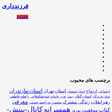
فرزندداری
خانواده
برچسب های محبوب
استان-مازندران
استان-تهران
ازدواج
اجتماعی
استان-اصفهان
استان-گیلان
خودشکوفایی
رابطه-عاطفی
بینش
تغییر
خانواده
استان-هرمزگان
معرفی
زندگی مشترک
رهبرانقلاب
محسن پوراحمد خمینی
همسرانه
کانال-بینش-
کتاب
موفقیت
نوروز