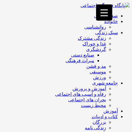
فصد
خون
صفحه اصلی
غرب
خانواده
تهران
روانشناسی
خشکشویی
سبک زندگی
تصفیه
زندگی مشترک
آب
غذا و خوراک
جرثقیل
گردشگری
برقی
a>
صنایع دستی
طراحی
میراث فرهنگی
سایت
مد و فشن
vip
موسیقی
امداد
ورزش
باتری
جامعه شهری
تهران
آموزش و پرورش
رفاه و آسیب های اجتماعی
بحران های اجتماعی
محیط زیست
آموزش
کتاب و ادبیات
بزرگان
زندگی نامه