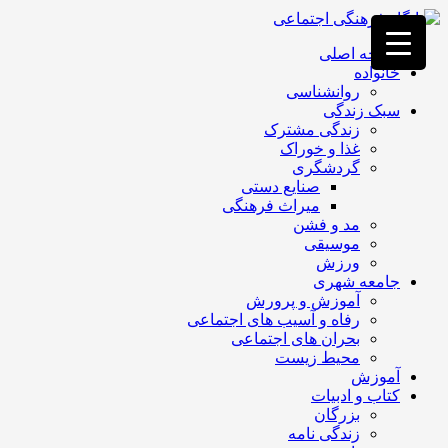
فصد
خون
صفحه اصلی
غرب
خانواده
تهران
روانشناسی
خشکشویی
سبک زندگی
تصفیه
زندگی مشترک
آب
غذا و خوراک
جرثقیل
گردشگری
برقی
a>
صنایع دستی
طراحی
میراث فرهنگی
سایت
مد و فشن
vip
موسیقی
امداد
ورزش
باتری
جامعه شهری
تهران
آموزش و پرورش
رفاه و آسیب های اجتماعی
بحران های اجتماعی
محیط زیست
آموزش
کتاب و ادبیات
بزرگان
زندگی نامه