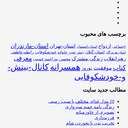
برچسب های محبوب
استان-مازندران
استان-تهران
ازدواج
اجتماعی
استان-اصفهان
استان-گیلان
خودشکوفایی
رابطه-عاطفی
بینش
تغییر
خانواده
استان-هرمزگان
معرفی
زندگی مشترک
رهبرانقلاب
محسن پوراحمد خمینی
همسرانه
کانال-بینش-
کتاب
موفقیت
نوروز
و-خودشکوفایی
مطالب جدید سایت
10 مدل غذای مختلف با سیب زمینی
زندگی نامه حمید سبزواری
تصویری از خاورمیانه
فرزندداری
تخریب بدن با نخوردن شام