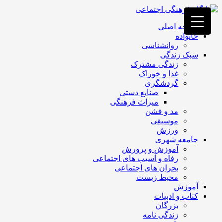
فصد
خون
صفحه اصلی
غرب
خانواده
تهران
روانشناسی
خشکشویی
سبک زندگی
تصفیه
زندگی مشترک
آب
غذا و خوراک
جرثقیل
گردشگری
برقی
a>
صنایع دستی
طراحی
میراث فرهنگی
سایت
مد و فشن
vip
موسیقی
امداد
ورزش
باتری
جامعه شهری
تهران
آموزش و پرورش
رفاه و آسیب های اجتماعی
بحران های اجتماعی
محیط زیست
آموزش
کتاب و ادبیات
بزرگان
زندگی نامه