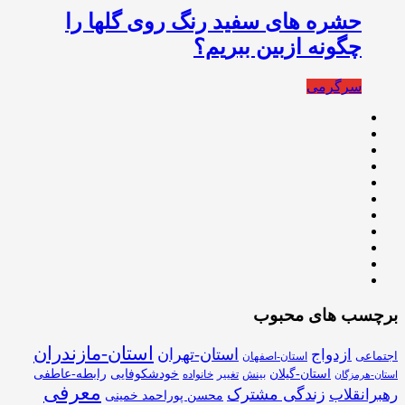
حشره های سفید رنگ روی گلها را
چگونه ازبین ببریم؟
سرگرمی
برچسب های محبوب
استان-مازندران
استان-تهران
ازدواج
اجتماعی
استان-اصفهان
استان-گیلان
خودشکوفایی
رابطه-عاطفی
بینش
تغییر
خانواده
استان-هرمزگان
معرفی
زندگی مشترک
رهبرانقلاب
محسن پوراحمد خمینی