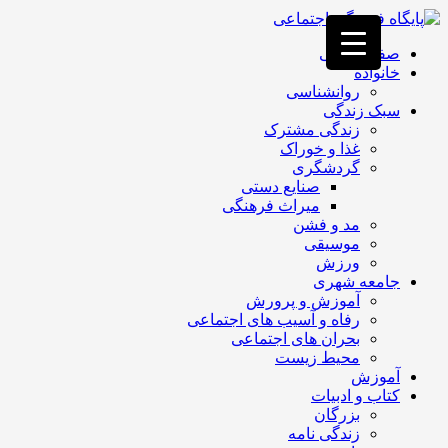
فصد
خون
صفحه اصلی
غرب
خانواده
تهران
روانشناسی
خشکشویی
سبک زندگی
تصفیه
زندگی مشترک
آب
غذا و خوراک
جرثقیل
گردشگری
برقی
a>
صنایع دستی
طراحی
میراث فرهنگی
سایت
مد و فشن
vip
موسیقی
امداد
ورزش
باتری
جامعه شهری
تهران
آموزش و پرورش
رفاه و آسیب های اجتماعی
بحران های اجتماعی
محیط زیست
آموزش
کتاب و ادبیات
بزرگان
زندگی نامه