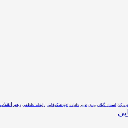
رهبرانقلاب
استان-گیلان
خودشکوفایی
رابطه-عاطفی
بینش
تغییر
خانواده
رمزگان
یی