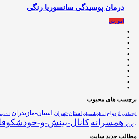
درمان پوسیدگی سانسوریا رنگی
آموزش
برچسب های محبوب
استان-مازندران
استان-تهران
ازدواج
اجتماعی
استان-اصفهان
استان-ه
همسرانه
کانال-بینش-و-خودشکوفا
نوروز
مطالب جدید سایت