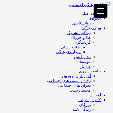
فصد
خون
صفحه اصلی
غرب
خانواده
تهران
روانشناسی
خشکشویی
سبک زندگی
تصفیه
زندگی مشترک
آب
غذا و خوراک
جرثقیل
گردشگری
برقی
a>
صنایع دستی
طراحی
میراث فرهنگی
سایت
مد و فشن
vip
موسیقی
امداد
ورزش
باتری
جامعه شهری
تهران
آموزش و پرورش
رفاه و آسیب های اجتماعی
بحران های اجتماعی
محیط زیست
آموزش
کتاب و ادبیات
بزرگان
زندگی نامه