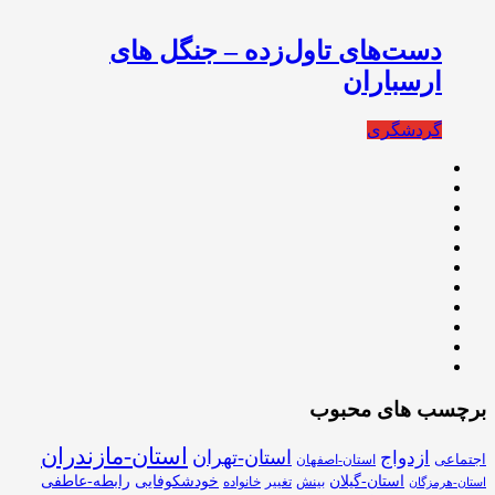
دست‌های تاول‌زده – جنگل های
ارسباران
گردشگری
برچسب های محبوب
استان-مازندران
استان-تهران
ازدواج
اجتماعی
استان-اصفهان
استان-گیلان
خودشکوفایی
رابطه-عاطفی
بینش
تغییر
خانواده
استان-هرمزگان