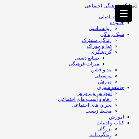
فصد
خون
صفحه اصلی
غرب
خانواده
تهران
روانشناسی
خشکشویی
سبک زندگی
تصفیه
زندگی مشترک
آب
غذا و خوراک
جرثقیل
گردشگری
برقی
a>
صنایع دستی
طراحی
میراث فرهنگی
سایت
مد و فشن
vip
موسیقی
امداد
ورزش
باتری
جامعه شهری
تهران
آموزش و پرورش
رفاه و آسیب های اجتماعی
بحران های اجتماعی
محیط زیست
آموزش
کتاب و ادبیات
بزرگان
زندگی نامه