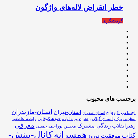
خطر انقراض لاله‌های واژگون
گردشگری
برچسب های محبوب
استان-مازندران
استان-تهران
ازدواج
اجتماعی
استان-اصفهان
استان-گیلان
خودشکوفایی
رابطه-عاطفی
بینش
تغییر
خانواده
استان-هرمزگان
معرفی
زندگی مشترک
رهبرانقلاب
محسن پوراحمد خمینی
همسرانه
کانال-بینش-
کتاب
موفقیت
نوروز