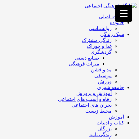
فصد
خون
صفحه اصلی
غرب
خانواده
تهران
روانشناسی
خشکشویی
سبک زندگی
تصفیه
زندگی مشترک
آب
غذا و خوراک
جرثقیل
گردشگری
برقی
a>
صنایع دستی
طراحی
میراث فرهنگی
سایت
مد و فشن
vip
موسیقی
امداد
ورزش
باتری
جامعه شهری
تهران
آموزش و پرورش
رفاه و آسیب های اجتماعی
بحران های اجتماعی
محیط زیست
آموزش
کتاب و ادبیات
بزرگان
زندگی نامه