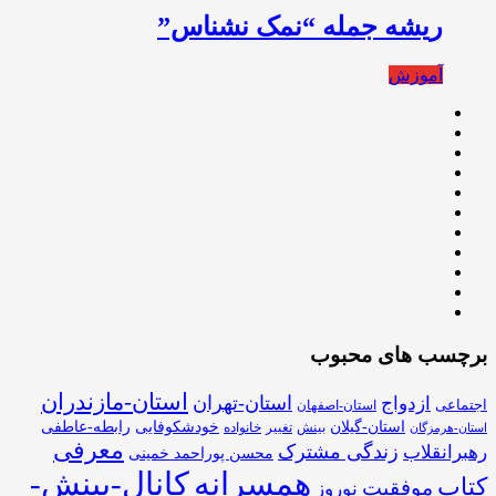
ریشه جمله “نمک نشناس”
آموزش
برچسب های محبوب
استان-مازندران
استان-تهران
ازدواج
اجتماعی
استان-اصفهان
استان-گیلان
خودشکوفایی
رابطه-عاطفی
بینش
تغییر
خانواده
استان-هرمزگان
معرفی
زندگی مشترک
رهبرانقلاب
محسن پوراحمد خمینی
همسرانه
کانال-بینش-
کتاب
موفقیت
نوروز