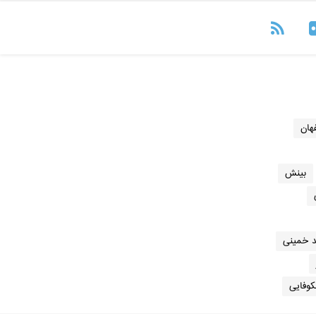
هان
بینش
 خمینی
وفایی