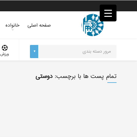
فصد
خون
غرب
تهران
صفحه اصلی
خانواده
خشکشویی
تصفیه
آب
جرثقیل
ورزش
برقی
a>
طراحی
سایت
تمام پست ها با برچسب:
دوستی
vip
امداد
باتری
تهران