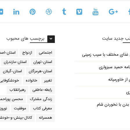
ب جدید سایت
برچسب های محبوب
اجتماعی
ازدواج
استان-اصف
استان-تهران
استان-مازندران
امه حمید سبزواری
استان-هرمزگان
استان-گیلان
از خاورمیانه
تغییر
خانواده
خودشکوفایی
رابطه-عاطفی
رهبرانقلاب
ری
زندگی مشترک
محسن پوراحمد
دن با نخوردن شام
معرفی کتاب
موفقیت
نوروز
همسرانه
کانال-بینش-و-خودشک