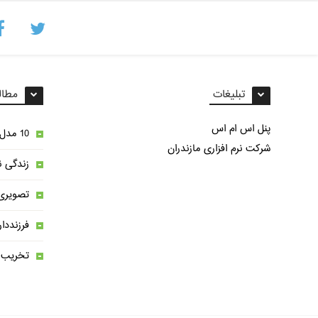
تبلیغات
مطال
پنل اس ام اس
10 مدل غذای مختلف با سیب زمینی
شرکت نرم افزاری مازندران
زندگی ن
تصویری 
فرزنددا
تخریب ب