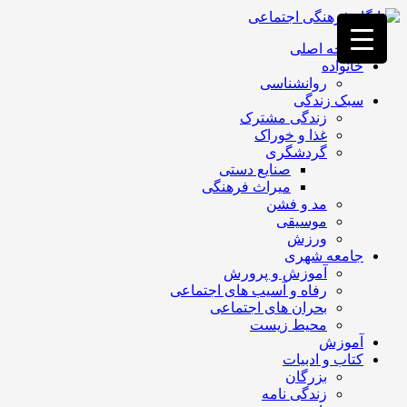
فصد
خون
صفحه اصلی
غرب
خانواده
تهران
روانشناسی
خشکشویی
سبک زندگی
تصفیه
زندگی مشترک
آب
غذا و خوراک
جرثقیل
گردشگری
برقی
a>
صنایع دستی
طراحی
میراث فرهنگی
سایت
مد و فشن
vip
موسیقی
امداد
ورزش
باتری
جامعه شهری
تهران
آموزش و پرورش
رفاه و آسیب های اجتماعی
بحران های اجتماعی
محیط زیست
آموزش
کتاب و ادبیات
بزرگان
زندگی نامه