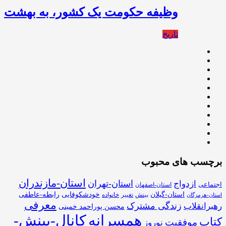
وظیفه حکومت یک کشور، به بهشت
تاریخ
برچسب های محبوب
استان-مازندران
استان-تهران
ازدواج
اجتماعی
استان-اصفهان
استان-گیلان
خودشکوفایی
رابطه-عاطفی
بینش
تغییر
خانواده
استان-هرمزگان
معرفی
زندگی مشترک
رهبرانقلاب
محسن پوراحمد خمینی
همسرانه
کانال-بینش-
کتاب
موفقیت
نوروز